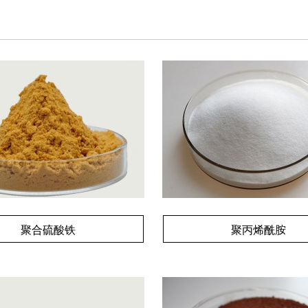
聚合硫酸铁
聚丙烯酰胺