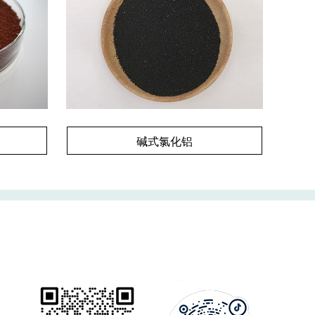
碱式氯化铝