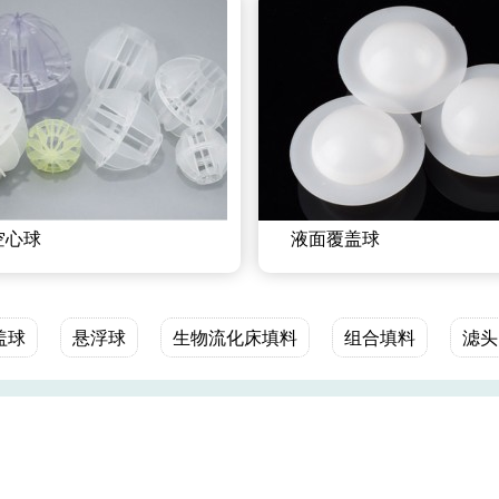
空心球
液面覆盖球
盖球
悬浮球
生物流化床填料
组合填料
滤头