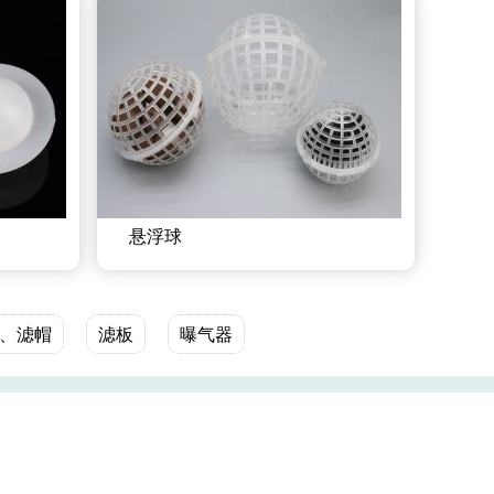
悬浮球
、滤帽
滤板
曝气器