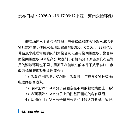
发布日期：2026-01-19 17:09:12来源：河南众怡
养猪场废水主要包括猪尿、部分猪粪和猪舍冲洗水,该类
物形式存在，使废水表现出很高的BOD5、CODcr、SS和
养猪废水处理常用的药剂为聚合氯化铝与聚丙烯酰胺。聚合氯
而聚丙烯酰胺PAM是高分絮凝剂，有机高分子絮凝剂具有在
用的溶液环境也不同，阴离子在偏碱性的条件下效果会好一点
聚丙烯酰胺絮凝剂原理简介：
1）絮凝作用原理：PAM用于絮凝时，与被絮凝物种类
电位降低而凝聚。
2）吸附架桥：PAM分子链固定在不同的颗粒表面上，
3）表面吸附：PAM分子上的性基团颗粒的各种吸附。
4）网捕作用：PAM分子链与分散相通过各种机械、物