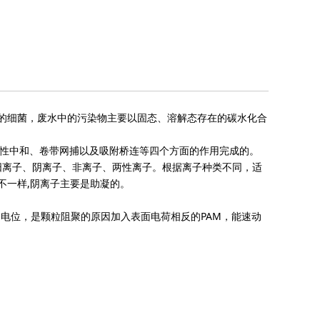
量的细菌，废水中的污染物主要以固态、溶解态存在的碳水化合
电性中和、卷带网捕以及吸附桥连等四个方面的作用完成的。
阳离子、阴离子、非离子、两性离子。根据离子种类不同，适
不一样,阴离子主要是助凝的。
动电位，是颗粒阻聚的原因加入表面电荷相反的PAM，能速动