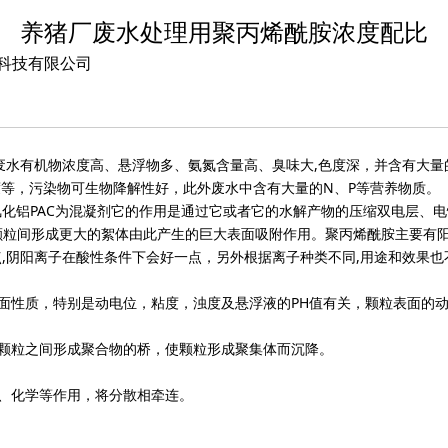
养猪厂废水处理用聚丙烯酰胺浓度配比
环保科技有限公司
废水有机物浓度高、悬浮物多、氨氮含量高、臭味大,色度深，并含有大
色度等，污染物可生物降解性好，此外废水中含有大量的N、P等营养物质。
化铝PAC为混凝剂它的作用是通过它或者它的水解产物的压缩双电层、
颗粒间形成更大的絮体由此产生的巨大表面吸附作用。聚丙烯酰胺主要有
,阴阳离子在酸性条件下会好一点，另外根据离子种类不同,用途和效果也
表面性质，特别是动电位，粘度，浊度及悬浮液的PH值有关，颗粒表面的
各颗粒之间形成聚合物的桥，使颗粒形成聚集体而沉降。
理、化学等作用，将分散相牵连。