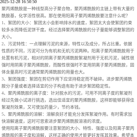
2025-12-28 16:50:50
聚丙烯酰胺是一种线型高分子聚合物，聚丙烯酰胺的主链上带有大量的
酰胺基，化学活性很高。那在使用阳离子聚丙烯酰胺要注意什么呢？
1、絮团的大小：絮团太小会影响排水的速度，絮团太大会使絮团约束
较多水而降低泥饼干度。经过选择聚丙烯酰胺的分子量能够调整絮团的
大小。
2、污泥特性：一点理解污泥的来源，特性以及成分，所占比重。依据
性质的不同，污泥可分为有机和无机污泥两种。阳离子聚丙烯酰胺用于
处置有机污泥，相对的阴离子聚丙烯酰胺絮凝剂用于无机污泥，碱性很
强时用阴离子聚丙烯酰胺，而酸性很强时不宜用阴离子聚丙烯酰胺，固
体含量高时污泥通常聚丙烯酰胺的用量也大。
3、絮团强度：絮团在剪切作用下应坚持稳定而不破碎。进步聚丙烯酰
胺分子量或者选择适宜的分子构造有助于进步絮团稳定性。
4、聚丙烯酰胺的离子度：针对脱水的污泥，可用不同离子度的絮凝剂
经过先做小试进行挑选，选出佳适宜的聚丙烯酰胺，这样即能够获得佳
絮凝剂效果，又可使加药量少，节约本钱。
5、聚丙烯酰胺的溶解：溶解良好才能充分发挥絮凝作用。有时需求加
快溶解速度，这时可思索进步聚丙烯酰胺溶液的浓度。
使用阳离子聚丙烯酰胺要注意絮团的大小、特性、强度以及阳离子聚丙
烯酰胺的离子度和溶解，这样正确的使用才能更好发挥其效果。希望本